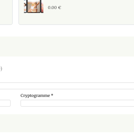
0.00
€
)
Cryptogramme
*