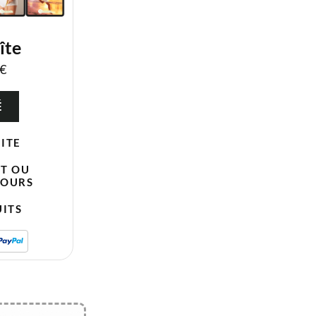
îte
5€
É
ITE
IT OU
JOURS
ITS