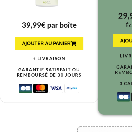
29,
39,99€ par boîte
Éc
AJOU
AJOUTER AU PANIER
LIV
+ LIVRAISON
GARAN
GARANTIE SATISFAIT OU
REMBO
REMBOURSÉ DE 30 JOURS
3 CA