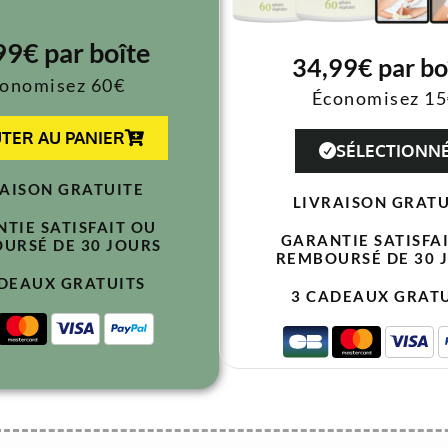
99€ par boîte
34,99€ par bo
onomisez 60€
Économisez 1
TER AU PANIER
SÉLECTIONN
RAISON GRATUITE
LIVRAISON GRATU
TIE SATISFAIT OU
GARANTIE SATISFA
URSÉ DE 30 JOURS
REMBOURSÉ DE 30 
DEAUX GRATUITS
3 CADEAUX GRATU