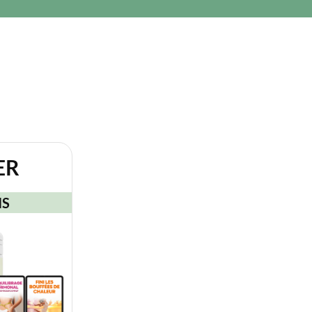
ER
IS